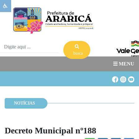
Sobre
Ararica
Governo
Publicações
busca
Transparência
MENU
Serviços
Banco
de
Banco
Oportunidades
de
NOTÍCIAS
Acesso
Estágio
a
Informação
Decreto Municipal nº188