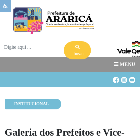
Sobre
Ararica
Governo
Publicações
busca
Transparência
MENU
Serviços
Banco
de
Banco
Oportunidades
de
INSTITUCIONAL
Acesso
Estágio
a
Informação
Galeria dos Prefeitos e Vice-