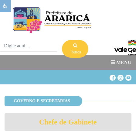
Sobre
Ararica
Governo
Publicações
busca
Transparência
MENU
Serviços
Banco
de
Banco
Oportunidades
de
GOVERNO E SECRETARIAS
Acesso
Estágio
a
Informação
Chefe de Gabinete